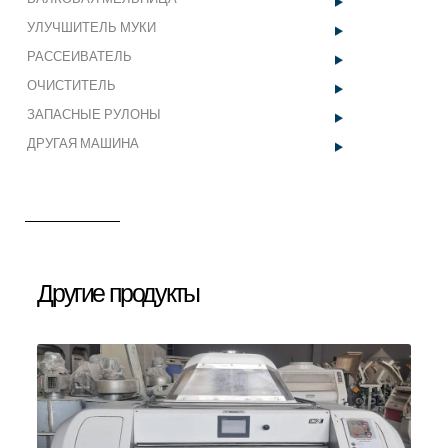
ЗАПАСНЫЕ
Ролик ремня ГРМ
УЛУЧШИТЕЛЬ МУКИ
РУЛОНЫ
ВАЛКОВАЯ МЕЛЬНИЦА
РАССЕИВАТЕЛЬ
ДРУГАЯ
квадратное сито
ОЧИСТИТЕЛЬ
МАШИНА
ОЧИСТИТЕЛЬ ДЛЯ МАННОЙ КРУПЫ
ЗАПАСНЫЕ РУЛОНЫ
Услуги
ОЧИСТИТЕЛЬ МАННОЙ КРУПЫ
ДРУГАЯ МАШИНА
ОЧИСТИТЕЛЬ МАННОЙ КРУПЫ
Секторы
Галерея
Новости
Контакт
Другие продукты
info@mungantarim.com