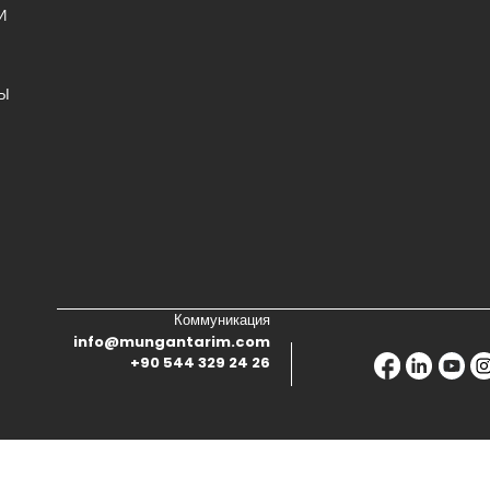
И
Ы
Коммуникация
info@mungantarim.com
+90 544 329 24 26