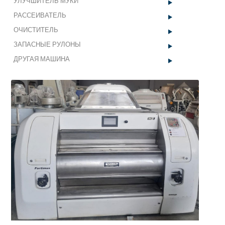
УЛУЧШИТЕЛЬ МУКИ
ЗАПАСНЫЕ
Ролик ремня ГРМ
РАССЕИВАТЕЛЬ
РУЛОНЫ
квадратное сито
ОЧИСТИТЕЛЬ
ДРУГАЯ
ОЧИСТИТЕЛЬ МАННОЙ КРУПЫ
ЗАПАСНЫЕ РУЛОНЫ
МАШИНА
ОЧИСТИТЕЛЬ МАННОЙ КРУПЫ
ДРУГАЯ МАШИНА
Услуги
ОЧИСТИТЕЛЬ ДЛЯ МАННОЙ КРУПЫ
Секторы
Галерея
Новости
Контакт
info@mungantarim.com